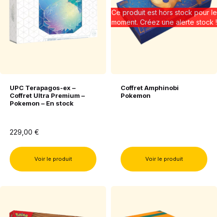
Ce produit est hors stock pour le
moment. Créez une alerte stock !
UPC Terapagos-ex –
Coffret Amphinobi
Coffret Ultra Premium –
Pokemon
Pokemon – En stock
229,00
€
Voir le produit
Voir le produit