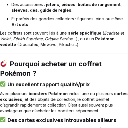
Des accessoires :
jetons
,
pièces
,
boîtes de rangement
,
sleeves
,
dés
,
guide de règles
…
Et parfois des goodies collectors : figurines, pin’s ou même
Art sets
Les coffrets sont souvent liés à une
série spécifique
(
Écarlate et
Violet
,
Zénith Suprême
,
Origine Perdue
…), ou à un
Pokémon
vedette
(Dracaufeu, Mewtwo, Pikachu…).
Pourquoi acheter un coffret
Pokémon ?
Un excellent rapport qualité/prix
Avec plusieurs
boosters Pokémon
inclus, une ou plusieurs
cartes
exclusives
, et des objets de collection, le coffret permet
d’agrandir rapidement ta collection. C’est aussi souvent plus
avantageux que d’acheter les boosters séparément.
Des cartes exclusives introuvables ailleurs