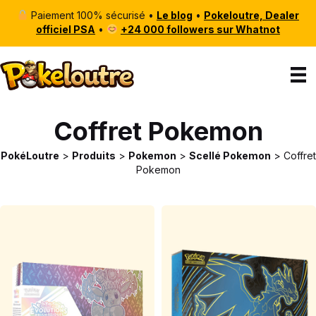
Paiement 100% sécurisé •
Le blog
•
Pokeloutre, Dealer
officiel PSA
•
+24 000 followers sur Whatnot
Coffret Pokemon
PokéLoutre
>
Produits
>
Pokemon
>
Scellé Pokemon
>
Coffret
Pokemon