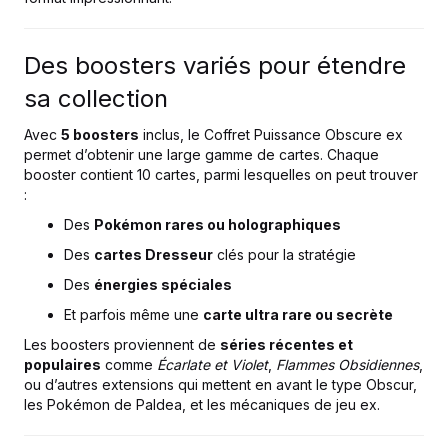
Des boosters variés pour étendre
sa collection
Avec
5 boosters
inclus, le Coffret Puissance Obscure ex
permet d’obtenir une large gamme de cartes. Chaque
booster contient 10 cartes, parmi lesquelles on peut trouver
:
Des
Pokémon rares ou holographiques
Des
cartes Dresseur
clés pour la stratégie
Des
énergies spéciales
Et parfois même une
carte ultra rare ou secrète
Les boosters proviennent de
séries récentes et
populaires
comme
Écarlate et Violet
,
Flammes Obsidiennes
,
ou d’autres extensions qui mettent en avant le type Obscur,
les Pokémon de Paldea, et les mécaniques de jeu ex.