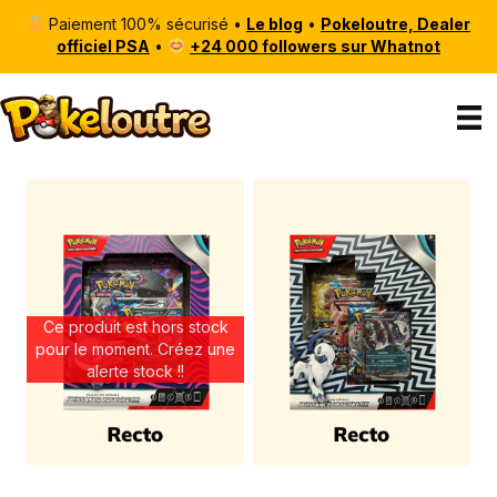
Paiement 100% sécurisé •
Le blog
•
Pokeloutre, Dealer
officiel PSA
•
+24 000 followers sur Whatnot
Ce produit est hors stock
pour le moment. Créez une
alerte stock !!