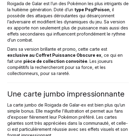
Roigada de Galar est l’un des Pokémon les plus intrigants de
la huitième génération. Doté d’un
type Psy/Poison
, il
possède des attaques déroutantes qui désarçonnent
l’adversaire et modifient les dynamiques du jeu. Sa version
ex apporte non seulement plus de puissance mais aussi des
effets secondaires qui influencent profondément le rythme
d’un combat.
Dans sa version brillante et promo, cette carte est
exclusive au Coffret Puissance Obscure ex
, ce qui en
fait une
pièce de collection convoitée
. Les joueurs
compétitifs la rechercheront pour sa force, et les
collectionneurs, pour sa rareté.
Une carte jumbo impressionnante
La carte jumbo de Roigada de Galar-ex est bien plus qu’un
simple bonus. Elle magnifie l’illustration et permet aux fans
d’exposer fièrement leur Pokémon préféré. Les cartes
géantes sont très appréciées dans la communauté, et celle-
ci est particulièrement réussie avec ses effets visuels et son
format impressionnant.