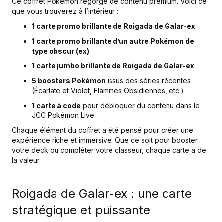
Ce coffret Pokémon regorge de contenu premium. Voici ce
que vous trouverez à l’intérieur :
1 carte promo brillante de Roigada de Galar-ex
1 carte promo brillante d’un autre Pokémon de
type obscur (ex)
1 carte jumbo brillante de Roigada de Galar-ex
5 boosters Pokémon
issus des séries récentes
(Écarlate et Violet, Flammes Obsidiennes, etc.)
1 carte à code
pour débloquer du contenu dans le
JCC Pokémon Live
Chaque élément du coffret a été pensé pour créer une
expérience riche et immersive. Que ce soit pour booster
votre deck ou compléter votre classeur, chaque carte a de
la valeur.
Roigada de Galar-ex : une carte
stratégique et puissante