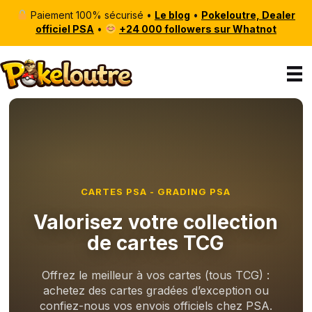
Paiement 100% sécurisé •
Le blog
•
Pokeloutre, Dealer
officiel PSA
•
+24 000 followers sur Whatnot
CARTES PSA - GRADING PSA
Valorisez votre collection
de cartes TCG
Offrez le meilleur à vos cartes (tous TCG) :
achetez des cartes gradées d’exception ou
confiez-nous vos envois officiels chez PSA.