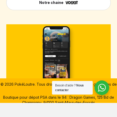
Notre chaine
© 2026 PokéLoutre. Tous droits réservés.
Conditions générales de
Besoin d'aide ?
Nous
vente
contacter
Boutique pour dépot PSA dans le 94 : Dragon Games, 125 Bd de
Champigny, 94100 Saint-Maur-des-Fossés
Boutique pour dépot PSA dans le 91 : Centre commercial Carrefour,
5 Rue de la Croix Saint-Jacques, 91620 La Ville-du-Bois