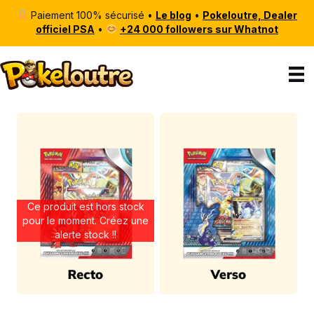
Paiement 100% sécurisé •
Le blog
•
Pokeloutre, Dealer
officiel PSA
•
+24 000 followers sur Whatnot
Ce produit est hors stock
pour le moment. Créez une
alerte stock !!