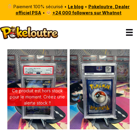
Paiement 100% sécurisé •
Le blog
•
Pokeloutre, Dealer
officiel PSA
•
+24 000 followers sur Whatnot
Ce produit est hors stock
pour le moment. Créez une
alerte stock !!