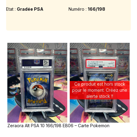
Etat :
Gradée PSA
Numéro :
166/198
Ce produit est hors stock
pour le moment. Créez une
alerte stock !!
Zeraora Alt PSA 10 166/198 EB06 – Carte Pokemon