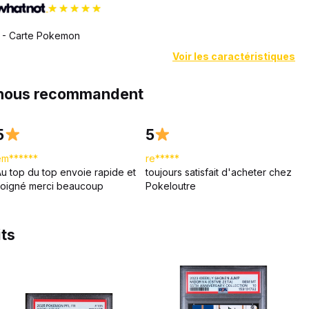
4 - Carte Pokemon
Voir les caractéristiques
 nous recommandent
5
5
em******
re*****
Au top du top envoie rapide et
toujours satisfait d'acheter chez
soigné merci beaucoup
Pokeloutre
its