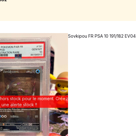
Sovkipou FR PSA 10 191/182 EV0
 hors stock pour le moment. Créez
une alerte stock !!