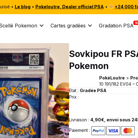
urisé •
Le blog
•
Pokeloutre, Dealer officiel PSA
•
+24 000 f
Scellé Pokemon
Cartes gradées
Gradation PSA
Sovkipou FR PSA
Pokemon
PokéLoutre
>
Pro
10 191/182 EV04 –
Etat :
Gradée PSA
Prix :
Livraison :
4,90€, envoi sous 24h
Paiement :