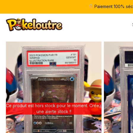
Paiement 100% séc
Ce produit est hors stock pour le moment. Créez
une alerte stock !!