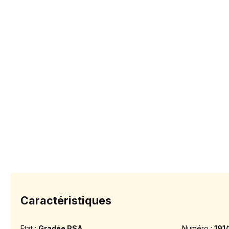
Caractéristiques
Etat :
Gradée PSA
Numéro :
191