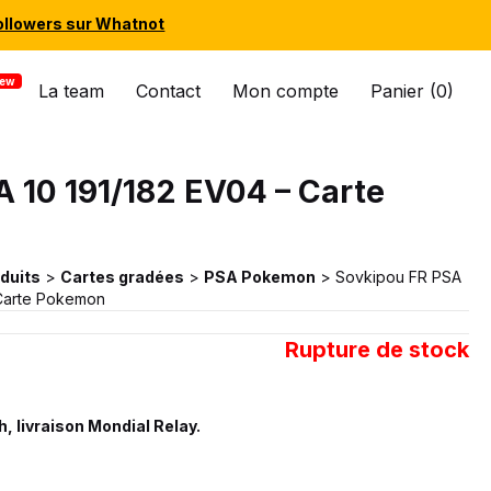
ollowers sur Whatnot
La team
Contact
Mon compte
Panier (0)
 10 191/182 EV04 – Carte
duits
>
Cartes gradées
>
PSA Pokemon
>
Sovkipou FR PSA
 Carte Pokemon
Rupture de stock
, livraison Mondial Relay.