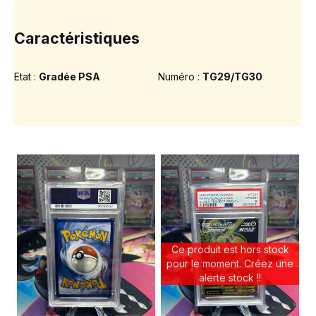
Caractéristiques
Etat :
Gradée PSA
Numéro :
TG29/TG30
Ce produit est hors stock
pour le moment. Créez une
alerte stock !!