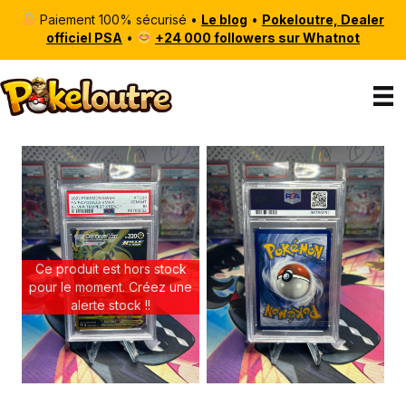
Paiement 100% sécurisé •
Le blog
•
Pokeloutre, Dealer
officiel PSA
•
+24 000 followers sur Whatnot
Ce produit est hors stock
pour le moment. Créez une
alerte stock !!