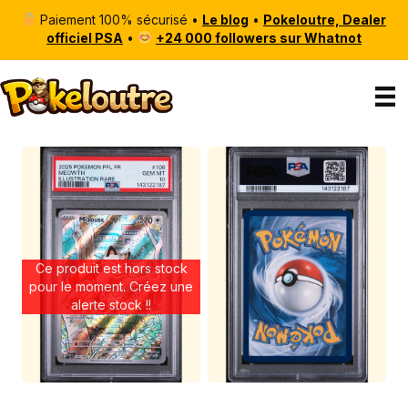
Paiement 100% sécurisé •
Le blog
•
Pokeloutre, Dealer
officiel PSA
•
+24 000 followers sur Whatnot
Ce produit est hors stock
pour le moment. Créez une
alerte stock !!