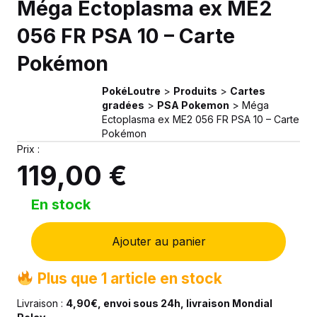
Méga Ectoplasma ex ME2
056 FR PSA 10 – Carte
Pokémon
PokéLoutre
>
Produits
>
Cartes
gradées
>
PSA Pokemon
>
Méga
Ectoplasma ex ME2 056 FR PSA 10 – Carte
Pokémon
Prix :
119,00
€
En stock
quantité
Ajouter au panier
de
Méga
Ectoplasma
Plus que 1 article en stock
ex
ME2
Livraison :
4,90€, envoi sous 24h, livraison Mondial
056