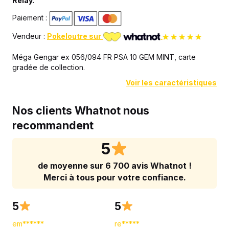
Relay.
FR
Paiement :
PSA
10
Vendeur :
Pokeloutre sur
-
Carte
Méga Gengar ex 056/094 FR PSA 10 GEM MINT, carte
Pokémon
gradée de collection.
Voir les caractéristiques
Nos clients Whatnot nous
recommandent
5
de moyenne sur 6 700 avis Whatnot !
Merci à tous pour votre confiance.
5
5
em******
re*****