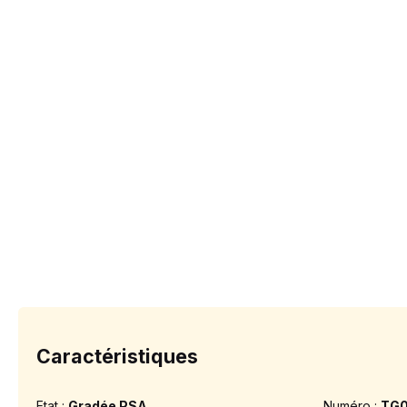
Caractéristiques
Etat :
Gradée PSA
Numéro :
TG0