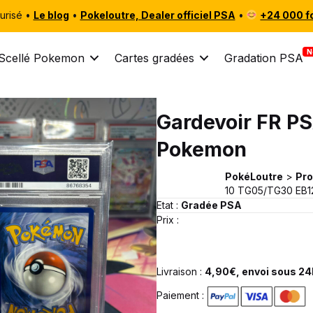
urisé •
Le blog
•
Pokeloutre, Dealer officiel PSA
•
+24 000 f
Scellé Pokemon
Cartes gradées
Gradation PSA
Gardevoir FR P
Pokemon
PokéLoutre
>
Pro
10 TG05/TG30 EB1
Etat :
Gradée PSA
Prix :
Livraison :
4,90€, envoi sous 24h
Paiement :