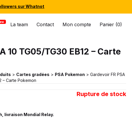
ollowers sur Whatnot
La team
Contact
Mon compte
Panier (0)
SA 10 TG05/TG30 EB12 – Carte
duits
>
Cartes gradées
>
PSA Pokemon
>
Gardevoir FR PSA
2 – Carte Pokemon
Rupture de stock
, livraison Mondial Relay.