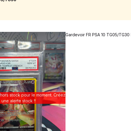
Gardevoir FR PSA 10 TG05/TG30 
 hors stock pour le moment. Créez
une alerte stock !!