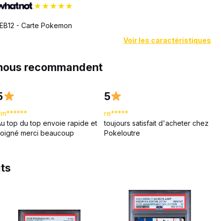
EB12 - Carte Pokemon
Voir les caractéristiques
 nous recommandent
5
5
em******
re*****
Au top du top envoie rapide et
toujours satisfait d'acheter chez
soigné merci beaucoup
Pokeloutre
its