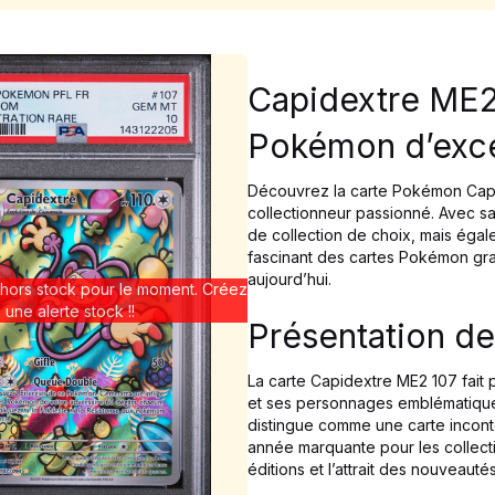
Capidextre ME2
Pokémon d’exce
Découvrez la carte Pokémon Capid
collectionneur passionné. Avec sa
de collection de choix, mais égale
fascinant des cartes Pokémon grad
aujourd’hui.
 hors stock pour le moment. Créez
une alerte stock !!
Présentation de
La carte Capidextre ME2 107 fait p
et ses personnages emblématiques
distingue comme une carte incont
année marquante pour les collecti
éditions et l’attrait des nouveautés