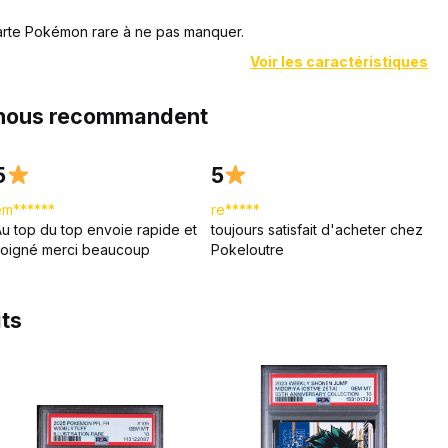
arte Pokémon rare à ne pas manquer.
Voir les caractéristiques
 nous recommandent
5
5
em******
re*****
Au top du top envoie rapide et
toujours satisfait d'acheter chez
soigné merci beaucoup
Pokeloutre
its