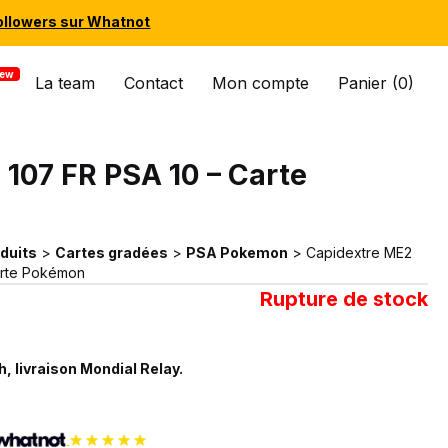
ollowers sur Whatnot
La team
Contact
Mon compte
Panier (0)
107 FR PSA 10 – Carte
duits
>
Cartes gradées
>
PSA Pokemon
>
Capidextre ME2
arte Pokémon
Rupture de stock
, livraison Mondial Relay.