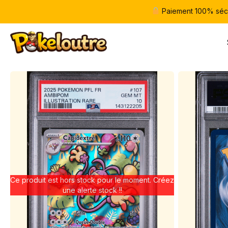
Paiement 100% séc
Ce produit est hors stock pour le moment. Créez
une alerte stock !!