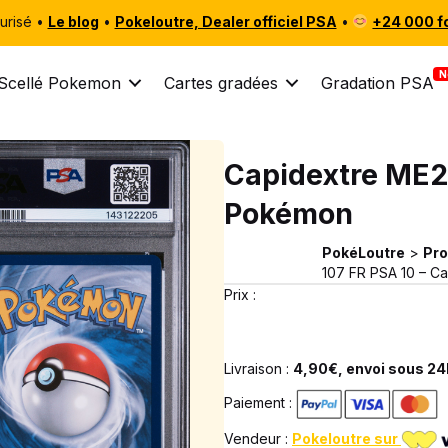
urisé •
Le blog
•
Pokeloutre, Dealer officiel PSA
•
+24 000 f
Scellé Pokemon
Cartes gradées
Gradation PSA
Capidextre ME2 
Pokémon
PokéLoutre
>
Pro
107 FR PSA 10 – C
Prix :
Livraison :
4,90€, envoi sous 24h
Paiement :
Vendeur :
Pokeloutre sur