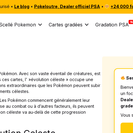
urisé •
Le blog
•
Pokeloutre, Dealer officiel PSA
•
+24 000 f
Scellé Pokemon
Cartes gradées
Gradation PSA
r Pokémon. Avec son vaste éventail de créatures, est
Ser
ces cartes, l' »évolution céleste » occupe une
tions extraordinaires que les Pokémon peuvent subir
Bienve
ments célestes.
un foc
Deale
al. Les Pokémon commencent généralement leur
grade
se au combat ou à d’autres facteurs, ils peuvent
tion céleste va au-delà de cette progression
Vous s