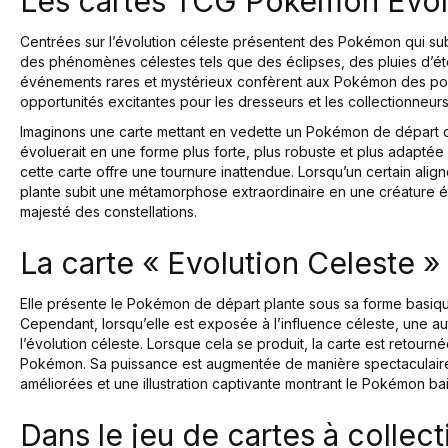
Les cartes TCG Pokémon Evol
Centrées sur l’évolution céleste présentent des Pokémon qui sub
des phénomènes célestes tels que des éclipses, des pluies d’éto
événements rares et mystérieux confèrent aux Pokémon des pou
opportunités excitantes pour les dresseurs et les collectionneurs
Imaginons une carte mettant en vedette un Pokémon de départ 
évoluerait en une forme plus forte, plus robuste et plus adaptée 
cette carte offre une tournure inattendue. Lorsqu’un certain al
plante subit une métamorphose extraordinaire en une créature é
majesté des constellations.
La carte « Evolution Celeste »
Elle présente le Pokémon de départ plante sous sa forme basiq
Cependant, lorsqu’elle est exposée à l’influence céleste, une au
l’évolution céleste. Lorsque cela se produit, la carte est retourn
Pokémon. Sa puissance est augmentée de manière spectaculaire
améliorées et une illustration captivante montrant le Pokémon b
Dans le jeu de cartes à colle