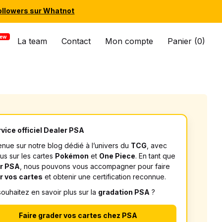
ollowers sur Whatnot
La team
Contact
Mon compte
Panier (0)
vice officiel Dealer PSA
nue sur notre blog dédié à l’univers du
TCG
, avec
us sur les cartes
Pokémon
et
One Piece
. En tant que
r PSA
, nous pouvons vous accompagner pour faire
r vos cartes
et obtenir une certification reconnue.
ouhaitez en savoir plus sur la
gradation PSA
?
Faire grader vos cartes chez PSA