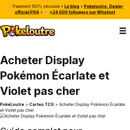
Paiement 100% sécurisé •
Le blog
•
Pokeloutre, Dealer
officiel PSA
•
+24 000 followers sur Whatnot
Acheter Display
Pokémon Écarlate et
Violet pas cher
PokéLoutre
>
Cartes TCG
>
Acheter Display Pokémon Écarlate
et Violet pas cher